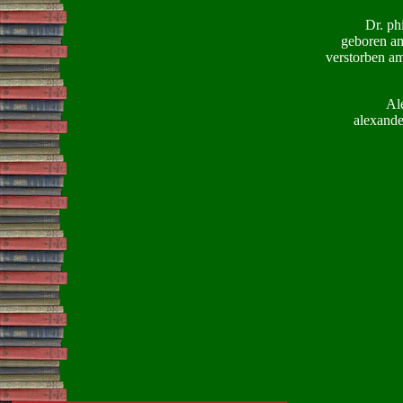
Dr. ph
geboren am
verstorben am
Al
alexand