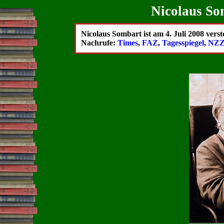
Nicolaus Som
Nicolaus Sombart ist am 4. Juli 2008 vers
Nachrufe:
Times
,
FAZ
,
Tagesspiegel
,
NZ