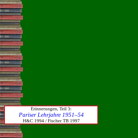
Erinnerungen, Teil 3:
Pariser Lehrjahre 1951–54
H&C 1994 / Fischer TB 1997