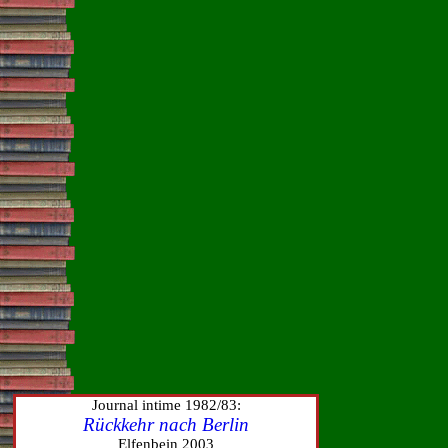
Journal intime 1982/83:
Rückkehr nach Berlin
Elfenbein 2003